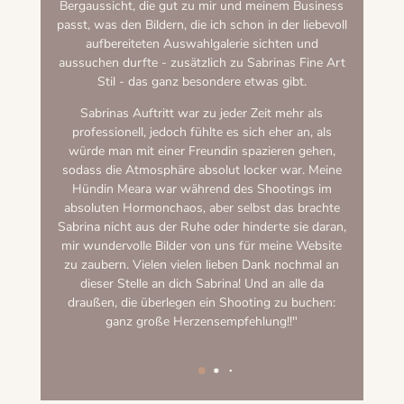
S
Bergaussicht, die gut zu mir und meinem Business
i
passt, was den Bildern, die ich schon in der liebevoll
au
aufbereiteten Auswahlgalerie sichten und
W
aussuchen durfte - zusätzlich zu Sabrinas Fine Art
Stil - das ganz besondere etwas gibt.
Sabrinas Auftritt war zu jeder Zeit mehr als
professionell, jedoch fühlte es sich eher an, als
würde man mit einer Freundin spazieren gehen,
sodass die Atmosphäre absolut locker war. Meine
Hündin Meara war während des Shootings im
absoluten Hormonchaos, aber selbst das brachte
Sabrina nicht aus der Ruhe oder hinderte sie daran,
mir wundervolle Bilder von uns für meine Website
zu zaubern. Vielen vielen lieben Dank nochmal an
dieser Stelle an dich Sabrina! Und an alle da
draußen, die überlegen ein Shooting zu buchen:
ganz große Herzensempfehlung!!"