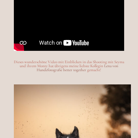
Dieses wunderschöne Video mit Einblicken in das Shooting mit Seyma
und ihrem Monty hat übrigens meine liebste Kollegin
Lena von
Hundefotografie better together
gemacht!